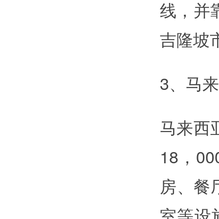
线，并
吉隆坡
3、马
马来西
18，
房、餐
室等设