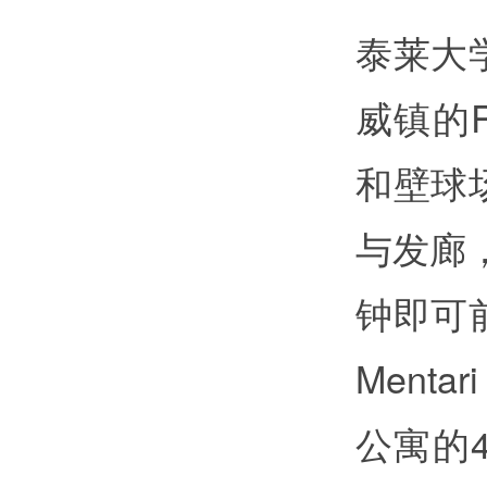
泰莱大
威镇的R
和壁球
与发廊
钟即可
Menta
公寓的