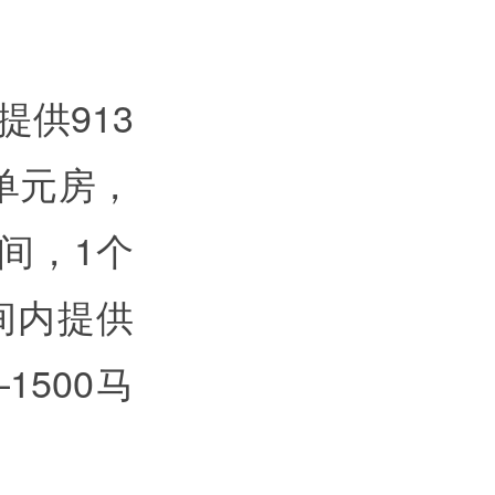
供913
单元房，
间，1个
间内提供
1500马