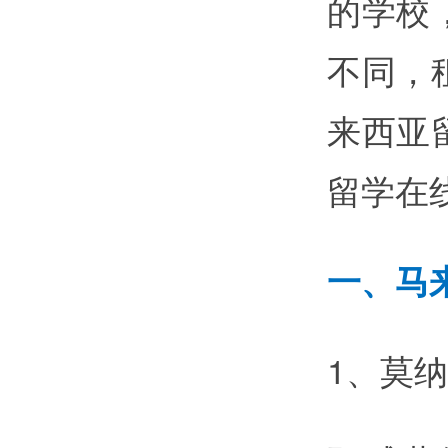
的学校
不同，
来西亚
留学在
一、马
1、莫