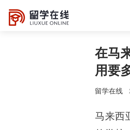
在马
用要
留学在线
2
马来西