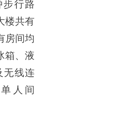
钟步行路
大楼共有
有房间均
冰箱、液
及无线连
，单人间