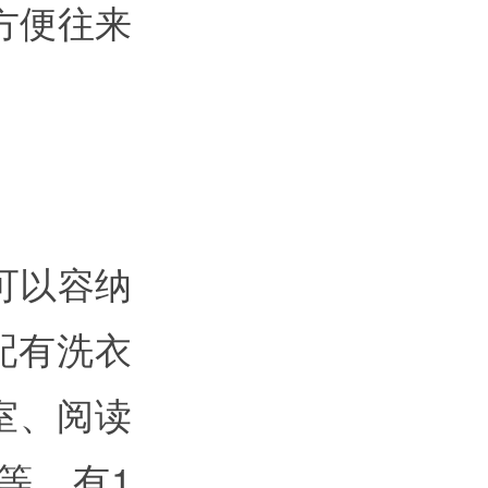
方便往来
可以容纳
配有洗衣
室、阅读
等。有1