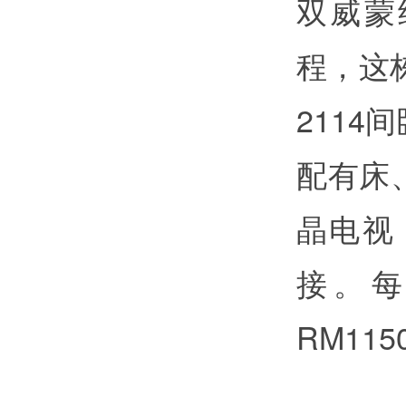
双威蒙
程，这
211
配有床
晶电视
接。每
RM115