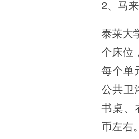
2、马
泰莱大
个床位
每个单
公共卫
书桌、衣
币左右