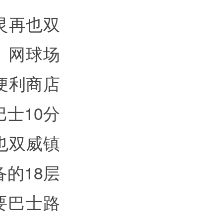
灵再也双
池、网球场
便利商店
士10分
也双威镇
设备的18层
要巴士路