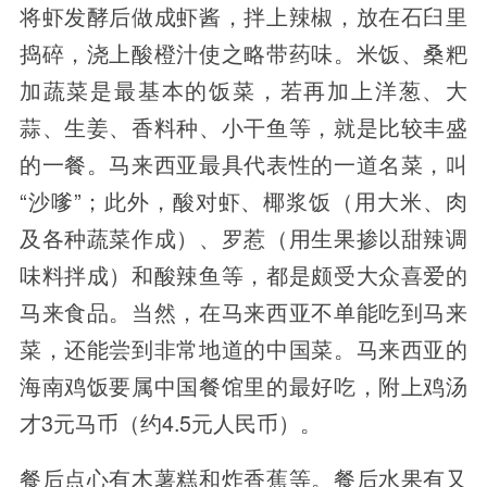
将虾发酵后做成虾酱，拌上辣椒，放在石臼里
捣碎，浇上酸橙汁使之略带药味。米饭、桑粑
加蔬菜是最基本的饭菜，若再加上洋葱、大
蒜、生姜、香料种、小干鱼等，就是比较丰盛
的一餐。马来西亚最具代表性的一道名菜，叫
“沙嗲”；此外，酸对虾、椰浆饭（用大米、肉
及各种蔬菜作成）、罗惹（用生果掺以甜辣调
味料拌成）和酸辣鱼等，都是颇受大众喜爱的
马来食品。当然，在马来西亚不单能吃到马来
菜，还能尝到非常地道的中国菜。马来西亚的
海南鸡饭要属中国餐馆里的最好吃，附上鸡汤
才3元马币（约4.5元人民币）。
餐后点心有木薯糕和炸香蕉等。餐后水果有又